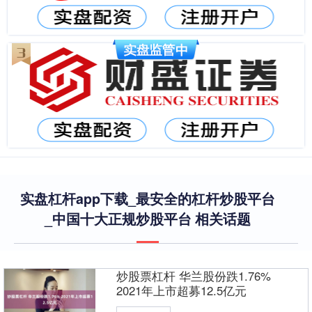
实盘杠杆app下载_最安全的杠杆炒股平台
_中国十大正规炒股平台 相关话题
炒股票杠杆 华兰股份跌1.76%
2021年上市超募12.5亿元