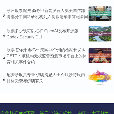
苏州股票配资 商务部新闻发言人就美国防部
2
将部分中国科研机构列入制裁清单事答记者问
股票多少钱可以杠杆 OpenAI发布开源版
3
Codex Security CLI
股票怎样开通杠杆 美国44个州的检察长发函
CFTC：该机构无权监管预测市场平台上的体
4
育相关事件合约
配资炒股真专业 伊朗消息人士否认沙特境内
5
目标受袭与伊朗有关
实盘杠杆app下载
最安全的杠杆炒
中国十大正规炒