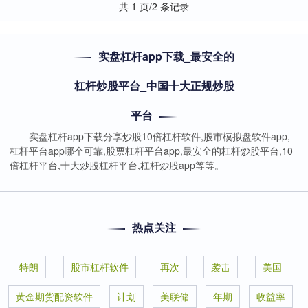
共 1 页/2 条记录
实盘杠杆app下载_最安全的
杠杆炒股平台_中国十大正规炒股
平台
实盘杠杆app下载分享炒股10倍杠杆软件,股市模拟盘软件app,
杠杆平台app哪个可靠,股票杠杆平台app,最安全的杠杆炒股平台,10
倍杠杆平台,十大炒股杠杆平台,杠杆炒股app等等。
热点关注
特朗
股市杠杆软件
再次
袭击
美国
黄金期货配资软件
计划
美联储
年期
收益率