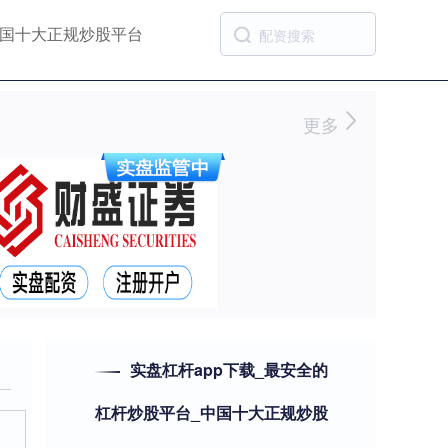
国十大正规炒股平台
更多
实盘杠杆app下载_最安全的
杠杆炒股平台_中国十大正规炒股