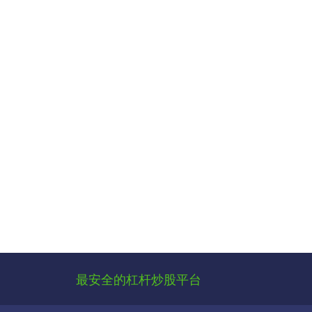
最安全的杠杆炒股平台