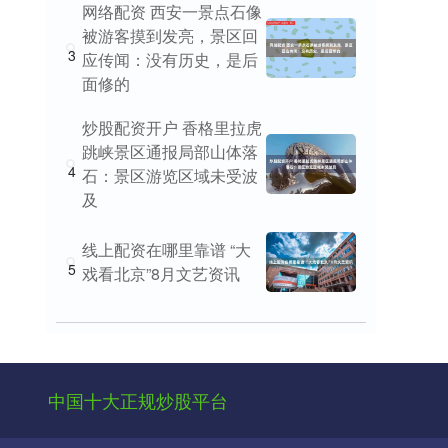
网络配资 西安一景点石像
被游客摸到发亮，景区回
3
应传闻：没有历史，是后
面修的
炒股配资开户 香格里拉虎
跳峡景区通报局部山体落
4
石：景区游览区域未受波
及
线上配资在哪里靠谱 “大
5
戏看北京”8月文艺资讯
中国十大正规炒股平台