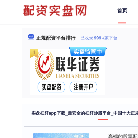
首页
正规配资平台排行
已收录
999
+家平台
实盘杠杆app下载_最安全的杠杆炒股平台_中国十大正
高端的股票配