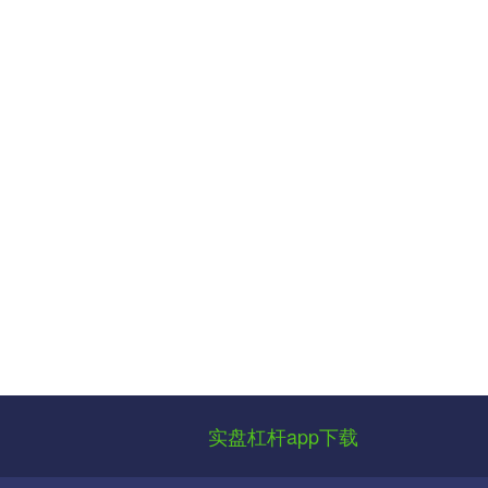
实盘杠杆app下载