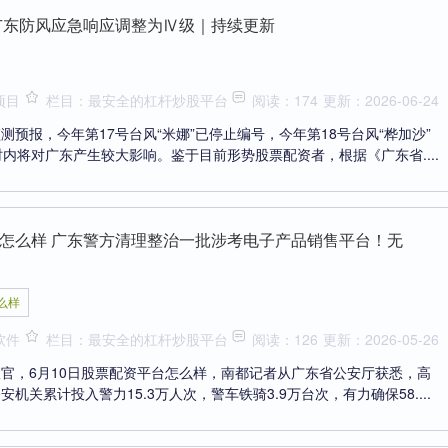
广东防风应急响应调整为Ⅳ级｜持续更新
项目
栏目：最安全的杠杆炒股平台
阅读：174
更新：2026-06-24
测预报，今年第17号台风“米娜”已停止编号，今年第18号台风“桦加沙”
时内将对广东产生较大影响。鉴于目前形势股票配资者，根据《广东省....
怎么样 广东警方清理整治一批涉考电子产品销售平台！无
么样
软件
栏目：最安全的杠杆炒股平台
阅读：126
更新：2026-05-26
官，6月10日股票配资平台怎么样，南都记者从广东省公安厅获悉，高
机关累计投入警力15.3万人次，警车铁骑3.9万台次，有力确保58....