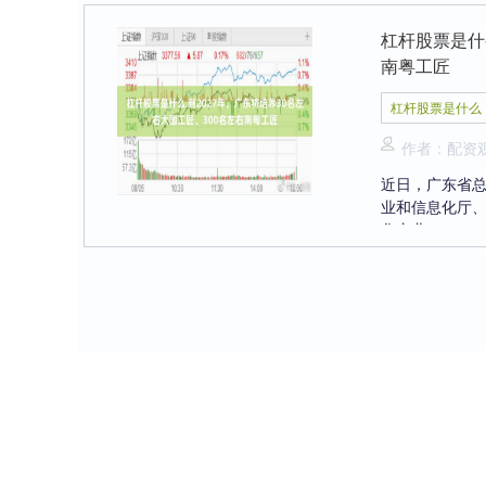
杠杆股票是什
南粤工匠
杠杆股票是什么
作者：配资
近日，广东省
业和信息化厅、
化产业....