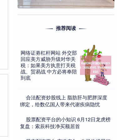
推荐阅读
网络证劵杠杆网站 外交部
回应美方威胁升级对华关
税：如果美方执意打关税
战、贸易战 中方必将奉陪
到底
​合法配资炒股线上 脂肪肝与肥胖深度
绑定，给数亿国人带来代谢疾病隐忧
​股票配资平台的小知识 6月12日龙虎榜
复盘：索辰科技净买额居首