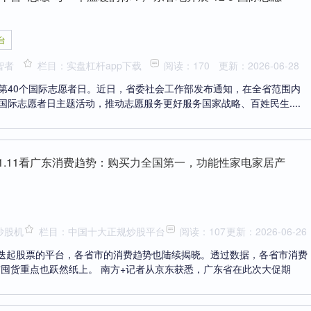
台
智者
栏目：实盘杠杆app下载
阅读：170
更新：2026-06-28
是第40个国际志愿者日。近日，省委社会工作部发布通知，在全省范围内
5”国际志愿者日主题活动，推动志愿服务更好服务国家战略、百姓民生....
11.11看广东消费趋势：购买力全国第一，功能性家电家居产
炒股机
栏目：中国十大正规炒股平台
阅读：107
更新：2026-06-26
高潮迭起股票的平台，各省市的消费趋势也陆续揭晓。透过数据，各省市消费
囤货重点也跃然纸上。 南方+记者从京东获悉，广东省在此次大促期