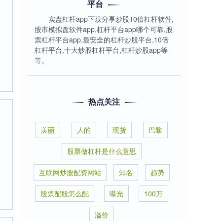
平台
实盘杠杆app下载分享炒股10倍杠杆软件,
股市模拟盘软件app,杠杆平台app哪个可靠,股
票杠杆平台app,最安全的杠杆炒股平台,10倍
杠杆平台,十大炒股杠杆平台,杠杆炒股app等
等。
热点关注
美丽
人的
现货
巴黎
股票做杠杆是什么意思
互联网炒股配资网站
知名
趋势
股票配股怎么配
曝光
100万
溢价