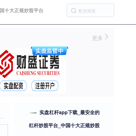
国十大正规炒股平台
更多
实盘杠杆app下载_最安全的
杠杆炒股平台_中国十大正规炒股