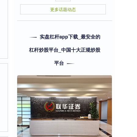
更多话题动态
实盘杠杆app下载_最安全的
杠杆炒股平台_中国十大正规炒股
平台