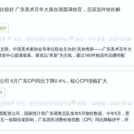
比较好 广东美术百年大展在港圆满收官，总策划许钦松解
较好
业务
栏目：最安全的杠杆炒股平台
阅读：113
更新：2026-05-26
文联、中国美术家协会等单位联合主办的“其命惟新——广东美术百年大
展览中心圆满落幕。展览以“革新”为主线，通过160件精选作品哪些配
司 5月广东CPI同比下降0.4%，核心CPI涨幅扩大
司
配资铺
栏目：最安全的杠杆炒股平台
阅读：168
更新：2026-05-26
股票配资公司，国家统计局广东调查总队发布5月物价数据。今年5月，受
五一假期结束影响，广东居民消费价格指数（CPI）同比降幅持平，环