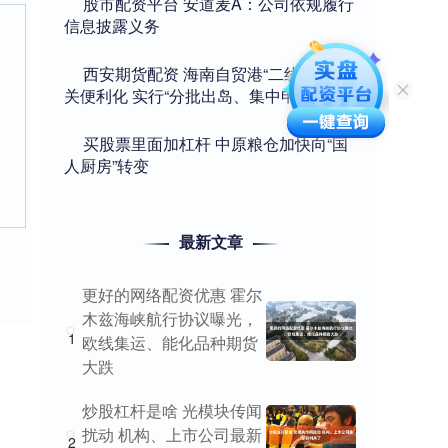
​股市配资平台 安道麦A：公司依规履行
信息披露义务
​西安期货配资 海南自贸港“二线口岸”通
关便利化 实行“分批出岛、集中申报”
​买股票里面加杠杆 中原粮仓加快向“国
人厨房”转变
最新文章
更好的网络配资优惠 霍尔
木兹海峡航行协议曝光，
1
欧线集运、能化品种期货
大跌
炒股杠杆是啥 光模块传闻
扰动 机构、上市公司最新
2