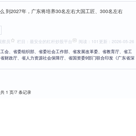
么 到2027年，广东将培养30名左右大国工匠、300名左右
观察员
栏目：最安全的杠杆炒股平台
阅读：101
更新：2026-05-26
总工会、省委组织部、省委社会工作部、省发展改革委、省教育厅、省工
省财政厅、省人力资源社会保障厅、省国资委9部门联合印发《广东省深
共 1 页/7 条记录