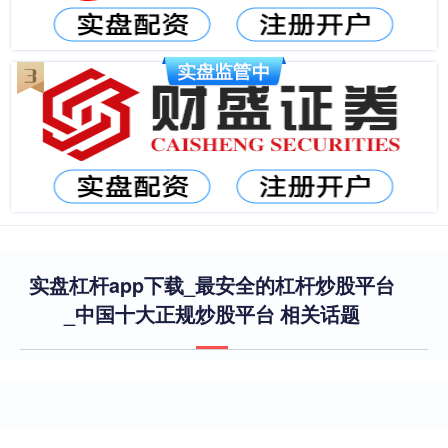
实盘杠杆app下载_最安全的杠杆炒股平台
_中国十大正规炒股平台 相关话题