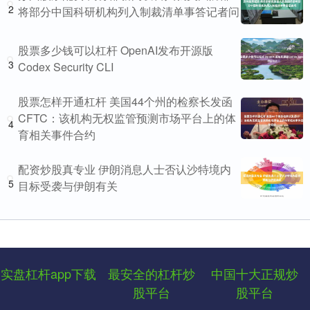
2
将部分中国科研机构列入制裁清单事答记者问
股票多少钱可以杠杆 OpenAI发布开源版
3
Codex Security CLI
股票怎样开通杠杆 美国44个州的检察长发函
CFTC：该机构无权监管预测市场平台上的体
4
育相关事件合约
配资炒股真专业 伊朗消息人士否认沙特境内
5
目标受袭与伊朗有关
实盘杠杆app下载
最安全的杠杆炒
中国十大正规炒
股平台
股平台