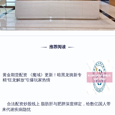
推荐阅读
黄金期货配资 《魔域》更新！暗黑龙骑新专
精“狂龙解放”引爆玩家热情
​合法配资炒股线上 脂肪肝与肥胖深度绑定，给数亿国人带
来代谢疾病隐忧