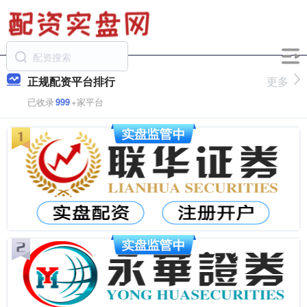
正规配资平台排行
更多
已收录
999
+家平台