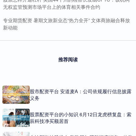
无权监管预测市场平台上的体育相关事件合约
专业期货配资 暑期文旅新业态“热力全开” 文体商旅融合释放
新动能
推荐阅读
股市配资平台 安道麦A：公司依规履行信息披露
义务
股票配资平台的小知识 6月12日龙虎榜复盘：索
辰科技净买额居首