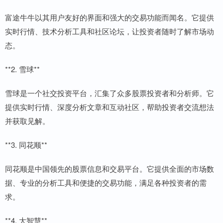
富途牛牛以其用户友好的界面和强大的交易功能而闻名。它提供
实时行情、技术分析工具和社区论坛，让投资者随时了解市场动
态。
**2. 雪球**
雪球是一个社交投资平台，汇集了众多股票投资者和分析师。它
提供实时行情、深度分析文章和互动社区，帮助投资者交流想法
并获取见解。
**3. 同花顺**
同花顺是中国领先的股票信息和交易平台。它提供全面的市场数
据、专业的分析工具和便捷的交易功能，满足各种投资者的需
求。
**4. 大智慧**