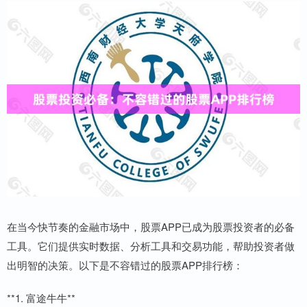
在当今快节奏的金融市场中，股票APP已成为股票投资者的必备
工具。它们提供实时数据、分析工具和交易功能，帮助投资者做
出明智的决策。以下是不容错过的股票APP排行榜：
**1. 富途牛牛**