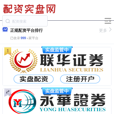
正规配资平台排行
更多
已收录
999
+家平台