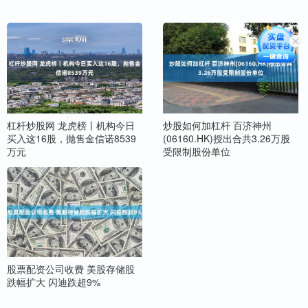
杠杆炒股网 龙虎榜丨机构今日
炒股如何加杠杆 百济神州
买入这16股，抛售金信诺8539
(06160.HK)授出合共3.26万股
万元
受限制股份单位
股票配资公司收费 美股存储股
跌幅扩大 闪迪跌超9%