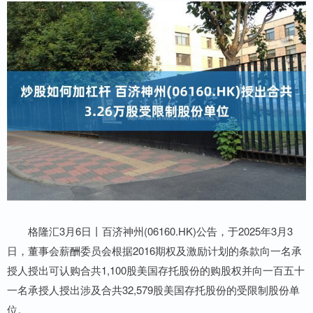
格隆汇3月6日丨百济神州(06160.HK)公告，于2025年3月3
日，董事会薪酬委员会根据2016期权及激励计划的条款向一名承
授人授出可认购合共1,100股美国存托股份的购股权并向一百五十
一名承授人授出涉及合共32,579股美国存托股份的受限制股份单
位。