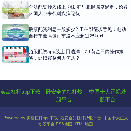
合法配资炒股线上 脂肪肝与肥胖深度绑定，给数
亿国人带来代谢疾病隐忧
股票配资利息一般多少? 工信部征求意见：电动
自行车最高设计车速不应超过25km/h
顶级配资app线上 田浩洋：7.1黄金日内操作策
略，延续震荡何去何从？
实盘杠杆app下载
最安全的杠杆炒
中国十大正规炒
股平台
股平台
Powered by
实盘杠杆app下载_最安全的杠杆炒股平台_中国十大正规
炒股平台
RSS地图
HTML地图