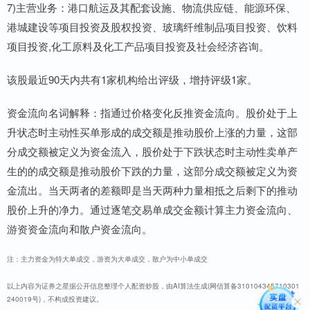
7)主营业务：港口航运及其配套设施、物流供应链、能源环保、
港城建设等项目投资及股权投资、玻璃纤维制品项目投资、饮料
项目投资,化工原料及化工产品项目投资及社会经济咨询。
该股最近90天内共有1家机构给出评级，增持评级1家。
资金流向名词解释：指通过价格变化反推资金流向。股价处于上
升状态时主动性买单形成的成交额是推动股价上涨的力量，这部
分成交额被定义为资金流入，股价处于下跌状态时主动性卖单产
生的的成交额是推动股价下跌的力量，这部分成交额被定义为资
金流出。当天两者的差额即是当天两种力量相抵之后剩下的推动
股价上升的净力。通过逐笔交易单成交金额计算主力资金流向、
游资资金流向和散户资金流向。
注：主力资金为特大单成交，游资为大单成交，散户为中小单成交
以上内容为证券之星据公开信息整理个人配资炒股，由AI算法生成(网信算备310104345710301
240019号)，不构成投资建议。