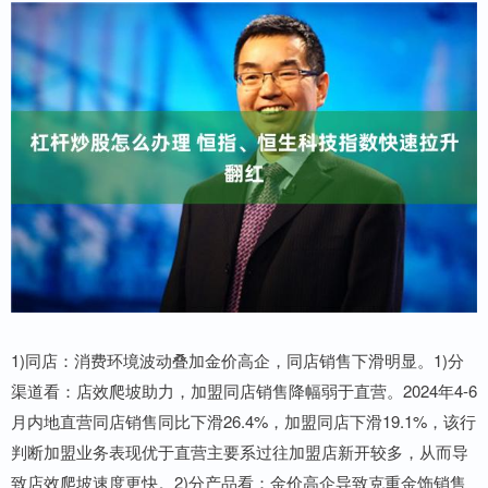
1)同店：消费环境波动叠加金价高企，同店销售下滑明显。1)分
渠道看：店效爬坡助力，加盟同店销售降幅弱于直营。2024年4-6
月内地直营同店销售同比下滑26.4%，加盟同店下滑19.1%，该行
判断加盟业务表现优于直营主要系过往加盟店新开较多，从而导
致店效爬坡速度更快。2)分产品看：金价高企导致克重金饰销售