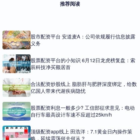
推荐阅读
股市配资平台 安道麦A：公司依规履行信息披露
义务
股票配资平台的小知识 6月12日龙虎榜复盘：索
辰科技净买额居首
合法配资炒股线上 脂肪肝与肥胖深度绑定，给数
亿国人带来代谢疾病隐忧
股票配资利息一般多少? 工信部征求意见：电动
自行车最高设计车速不应超过25km/h
顶级配资app线上 田浩洋：7.1黄金日内操作策
略，延续震荡何去何从？