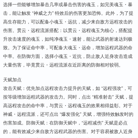
选择一些能够增加暴击几率或暴击伤害的魂玉，如完美魂玉・暴
击，能让触发 “神威之力” 特效后的伤害更加恐怖。此外，为了提
高生存能力，可以配备小魂玉・远抗，减少来自敌方远程攻击的
伤害。贯云・远程流派搭配：以贯云・远程魂玉为核心，搭配提
升攻击速度的魂玉，如纯净魂玉・速射，能让武器的射速达到极
致。为了保证命中率，可配备大魂玉・远命，增加远程武器的命
中率。在防御方面，选择小魂玉・近抗，防止敌人近身攻击造成
大量伤害，毕竟贯云・远程流派在近距离的防御相对较弱。
天赋加点
攻击天赋：优先加点远程攻击力提升的天赋，如 “远程强攻”，可
按等级增加远程武器的攻击力。同时，点出 “精准射击” 天赋，提
高远程攻击的命中率，与贯云・远程魂玉的效果相得益彰。对于
神威・远程流派，还可点出 “爆发强化” 天赋，增强特效触发时的
伤害加成。防御天赋：在防御天赋中，“远程减伤” 天赋是必点
的，能有效减少来自敌方远程武器的伤害。对于容易被敌人近身