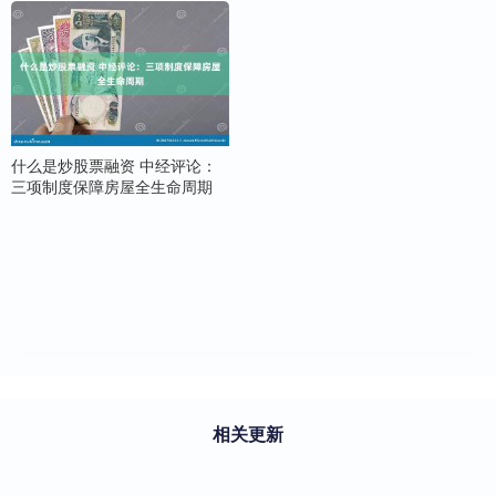
什么是炒股票融资 中经评论：
三项制度保障房屋全生命周期
相关更新