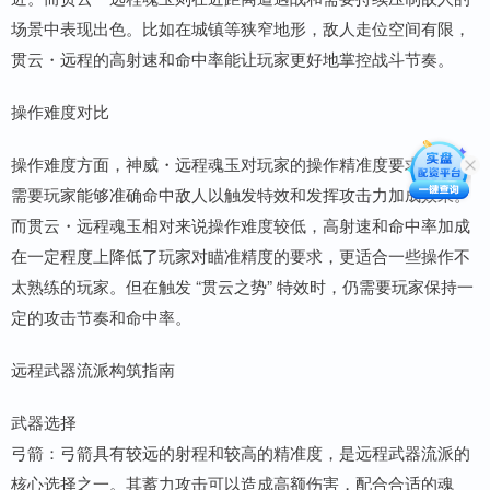
场景中表现出色。比如在城镇等狭窄地形，敌人走位空间有限，
贯云・远程的高射速和命中率能让玩家更好地掌控战斗节奏。
操作难度对比
操作难度方面，神威・远程魂玉对玩家的操作精准度要求较高，
需要玩家能够准确命中敌人以触发特效和发挥攻击力加成效果。
而贯云・远程魂玉相对来说操作难度较低，高射速和命中率加成
在一定程度上降低了玩家对瞄准精度的要求，更适合一些操作不
太熟练的玩家。但在触发 “贯云之势” 特效时，仍需要玩家保持一
定的攻击节奏和命中率。
远程武器流派构筑指南
武器选择
弓箭：弓箭具有较远的射程和较高的精准度，是远程武器流派的
核心选择之一。其蓄力攻击可以造成高额伤害，配合合适的魂