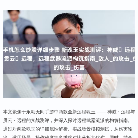
本文聚焦于永劫无间手游中两款全新远程魂玉 —— 神威・远程与
贯云・远程的实战测评，并深入探讨远程武器流派的构筑指南。
通过对两款魂玉的详细属性解析、实战场景模拟测试，从伤害输
出、适用场景、操作难度等多维度对比分析其优劣。同时，结合