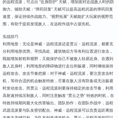
的远程流派，可点出 “近身防护” 天赋，增加面对近战敌人时的防
御力。辅助天赋：“弹药回复” 天赋可以提高远程武器的弹药回复
速度，保证持续作战能力。“视野拓展” 天赋能扩大玩家的视野范
围，有助于提前发现敌人，在远程作战中占据先机。
实战技巧
利用地形：无论是神威・远程流派还是贯云・远程流派，都要充
分利用地形优势。寻找高处、建筑物后方等有利位置进行攻击，
既能增加射程和视野，又能保护自己不被敌人轻易近身。在遇到
敌人近身时，利用地形的障碍物进行走位和躲避，同时继续保持
远程攻击。攻击节奏把握：对于神威・远程流派，要注意攻击时
机，等待合适的机会触发特效，尽量在敌人没有防备或无法躲避
时发动攻击。而贯云・远程流派则要保持稳定的攻击节奏，利用
高射速持续压制敌人，同时注意触发 “贯云之势” 特效的时机，在
特效持续期间最大化伤害输出。团队协作：在团队作战中，远程
武器流派要与队友密切配合。神威・远程流派可以负责远距离狙
击敌方关键目标，为队友创造进攻机会。贯云・远程流派则可以