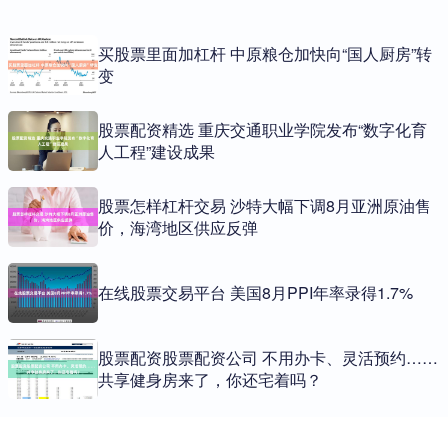
买股票里面加杠杆 中原粮仓加快向“国人厨房”转
变
股票配资精选 重庆交通职业学院发布“数字化育
人工程”建设成果
股票怎样杠杆交易 沙特大幅下调8月亚洲原油售
价，海湾地区供应反弹
在线股票交易平台 美国8月PPI年率录得1.7%
股票配资股票配资公司 不用办卡、灵活预约……
共享健身房来了，你还宅着吗？