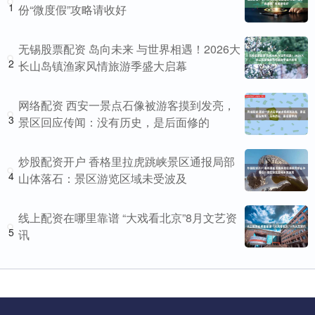
1
份“微度假”攻略请收好
无锡股票配资 岛向未来 与世界相遇！2026大
2
长山岛镇渔家风情旅游季盛大启幕
网络配资 西安一景点石像被游客摸到发亮，
3
景区回应传闻：没有历史，是后面修的
炒股配资开户 香格里拉虎跳峡景区通报局部
4
山体落石：景区游览区域未受波及
线上配资在哪里靠谱 “大戏看北京”8月文艺资
5
讯