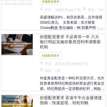
炒股配资要求
栏目：实盘杠杆app下载
阅读：102
高盛涨幅达8%，创历史新高，总市值报
3332亿美元。 文章来源：东方财富
Choice数据 责任编辑：98 郑重声明：东
方财富发布此内容旨在传播更多信息，与
炒股配资要求 不必再等一年 六大
本站立....
银行明起实施存量房贷利率调整新
机制
炒股配资要求
栏目：最安全的杠杆炒股平台
阅读：159
外盘黄金配资是一种杠杆交易方式，允许
投资者使用经纪商提供的资金进行黄金交
易。经纪商提供一定倍数的杠杆，例如
1:100，这意味着投资者只需投入 1 美
炒股配资要求 富途牛牛出金最便捷
元，即可交....
指南：快速提现，轻松到账