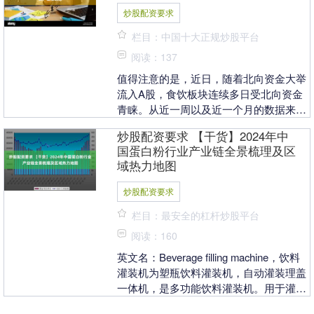
炒股配资要求
栏目：中国十大正规炒股平台
阅读：137
值得注意的是，近日，随着北向资金大举
流入A股，食饮板块连续多日受北向资金
青睐。从近一周以及近一个月的数据来看
炒股配资要求，食饮板块获北向资金净买
炒股配资要求 【干货】2024年中
入额依然居前。这....
国蛋白粉行业产业链全景梳理及区
域热力地图
炒股配资要求
栏目：最安全的杠杆炒股平台
阅读：160
英文名：Beverage filling machine，饮料
灌装机为塑瓶饮料灌装机，自动灌装理盖
一体机，是多功能饮料灌装机。用于灌装
碳酸饮料，苏打水，盐汽水等....