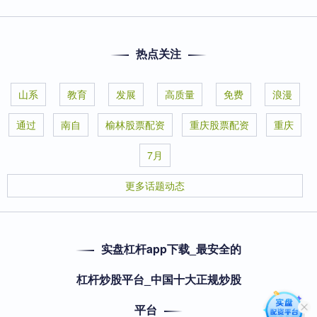
热点关注
山系
教育
发展
高质量
免费
浪漫
通过
南自
榆林股票配资
重庆股票配资
重庆
7月
更多话题动态
实盘杠杆app下载_最安全的
杠杆炒股平台_中国十大正规炒股
平台