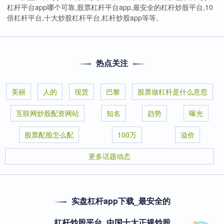
杠杆平台app哪个可靠,股票杠杆平台app,最安全的杠杆炒股平台,10
倍杠杆平台,十大炒股杠杆平台,杠杆炒股app等等。
热点关注
美丽
人的
现货
巴黎
股票做杠杆是什么意思
互联网炒股配资网站
知名
趋势
曝光
股票配股怎么配
100万
溢价
更多话题动态
实盘杠杆app下载_最安全的
杠杆炒股平台_中国十大正规炒股