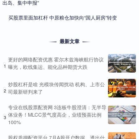
出岛、集中申报”
​买股票里面加杠杆 中原粮仓加快向“国人厨房”转变
最新文章
更好的网络配资优惠 霍尔木兹海峡航行协议
1
曝光，欧线集运、能化品种期货大跌
炒股杠杆是啥 光模块传闻扰动 机构、上市公
2
司最新研判来了
专业在线股票配资网 3连板牛股澄清：无半导
体业务！MLCC景气度高企，业绩预喜比例
3
100%
股权质押配资平台 7月A股开户数据，透出什