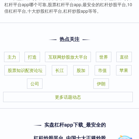
杠杆平台app哪个可靠,股票杠杆平台app,最安全的杠杆炒股平台,10
倍杠杆平台,十大炒股杠杆平台,杠杆炒股app等等。
热点关注
主力
打造
互联网炒股放大平台
世界
直径
股票知识配资论坛
长江
股加
市值
苹果
公司
伊朗
更多话题动态
实盘杠杆app下载_最安全的
杠杆炒股平台_中国十大正规炒股