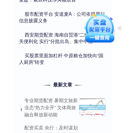
​股市配资平台 安道麦A：公司依规履行
信息披露义务
​西安期货配资 海南自贸港“二线口岸”通
关便利化 实行“分批出岛、集中申报”
​买股票里面加杠杆 中原粮仓加快向“国
人厨房”转变
最新文章
专业期货配资 暑期文旅新
业态“热力全开” 文体商旅
1
融合释放新动能
配资买卖 央行：及时谋划